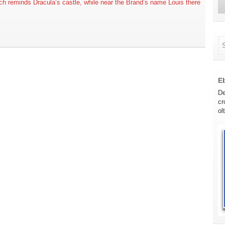
h reminds Dracula’s castle, while near the Brand’s name Louis there
E
De
cr
ol