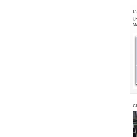
L’
Un
Ma
C