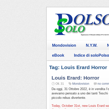
Mondovision
N.Y.W.
N
eBook
Indice di soloPols
Tag: Louis Erard Horror
Louis Erard: Horror
Ott. 31
Mondovision
no comm
Da oggi, 31 Ottobre 2022, è in vendita l
avevamo pensato a uno dei tanti Teschi c
piccolo rebus divertente.
Today, October 31st, new Louis Erard wat