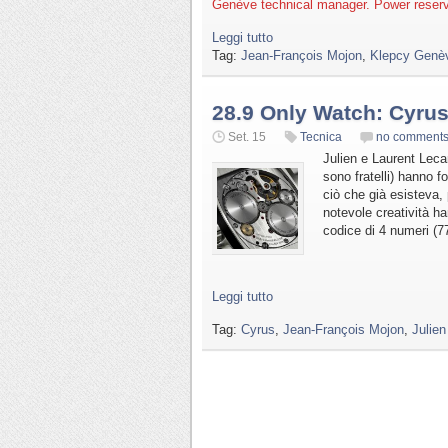
Genève technical manager. Power reserv
Leggi tutto
Tag:
Jean-François Mojon
,
Klepcy Genè
28.9 Only Watch: Cyru
Set. 15
Tecnica
no comment
Julien e Laurent Lec
sono fratelli) hanno 
ciò che già esisteva, 
notevole creatività ha
codice di 4 numeri (77
Leggi tutto
Tag:
Cyrus
,
Jean-François Mojon
,
Julie