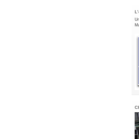
L’
Un
Ma
C