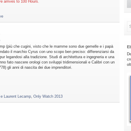
e arrives to 100 Hours.
ve
s
s
amp (più che cugini, visto che le mamme sono due gemelle e i papà
E
fondato il marchio Cyrus con uno scopo ben preciso: differenziarsi da
De
pur legandosi alla tradizione. Studi di architettura e ingegneria e una
cr
nno fato nascere orologi con sviluppi tridimensionali e Calibri con un
ol
78) gli anni di nascita dei due imprenditori.
n e Laurent Lecamp
,
Only Watch 2013