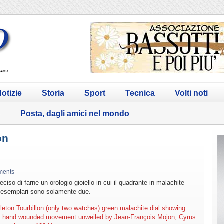
otizie
Storia
Sport
Tecnica
Volti noti
o
Posta, dagli amici nel mondo
on
ments
ciso di farne un orologio gioiello in cui il quadrante in malachite
i esemplari sono solamente due.
eton Tourbillon (only two watches) green malachite dial showing
ts, hand wounded movement unweiled by Jean-François Mojon, Cyrus