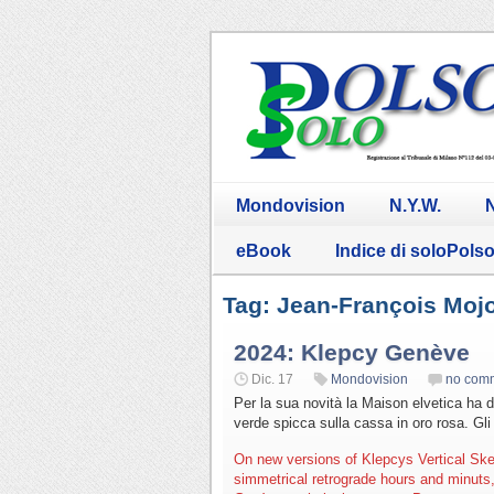
Mondovision
N.Y.W.
N
eBook
Indice di soloPols
Tag: Jean-François Moj
2024: Klepcy Genève
Dic. 17
Mondovision
no com
Per la sua novità la Maison elvetica ha de
verde spicca sulla cassa in oro rosa. Gl
On new versions of Klepcys Vertical Skel
simmetrical retrograde hours and minu