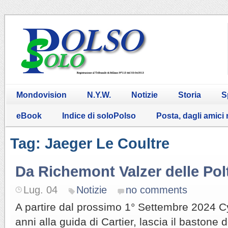
Mondovision
N.Y.W.
Notizie
Storia
S
eBook
Indice di soloPolso
Posta, dagli amici
Tag: Jaeger Le Coultre
Da Richemont Valzer delle Pol
Lug. 04
Notizie
no comments
A partire dal prossimo 1° Settembre 2024 Cy
anni alla guida di Cartier, lascia il baston