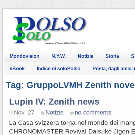
Mondovision
N.Y.W.
Notizie
Storia
S
eBook
Indice di soloPolso
Posta, dagli amici
Tag: GruppoLVMH Zenith novel
Lupin IV: Zenith news
Nov. 27
Notizie
no comments
La Casa svizzera torna nel mondo dei mang
CHRONOMASTER Revival Daisuke Jigen Edi