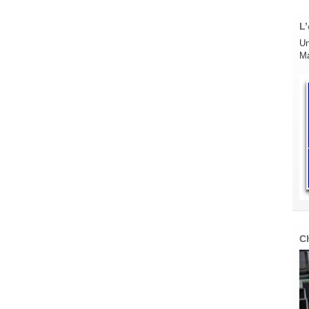
L’
Un
Ma
C