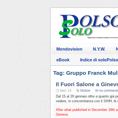
Mondovision
N.Y.W.
N
eBook
Indice di soloPols
Tag: Gruppo Franck Mul
Il Fuori Salone a Ginev
Gen. 13
Notizie
no comment
Dal 15 al 20 gennaio oltre a quanto già pu
vedere, in concomitanza con il SIHH, le n
After what published in December 19th a
Geneva
.