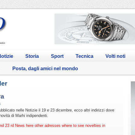
otizie
Storia
Sport
Tecnica
Volti noti
o
Posta, dagli amici nel mondo
ler
ra
s
bblicato nelle Notizie il 19 e 23 dicembre, ecco altri indirizzi dove
ovità di Marhi indipendenti.
nd 23 rd News here other adresses where to see novelties in