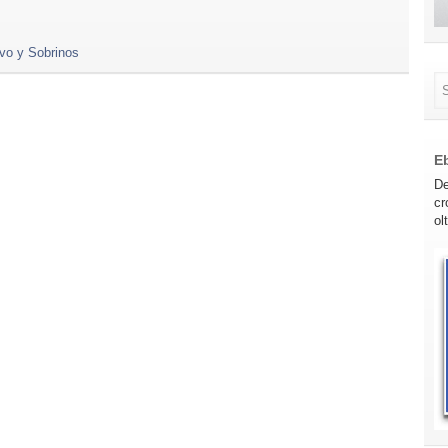
vo y Sobrinos
E
De
cr
ol