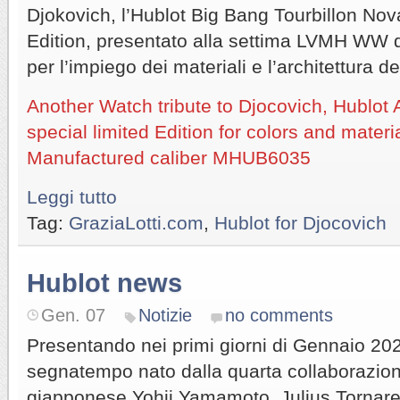
Djokovich, l’Hublot Big Bang Tourbillon N
Edition, presentato alla settima LVMH WW d
per l’impiego dei materiali e l’architettura 
Another Watch tribute to Djocovich, Hublot
special limited Edition for colors and mater
Manufactured caliber MHUB6035
Leggi tutto
Tag:
GraziaLotti.com
,
Hublot for Djocovich
Hublot news
Gen. 07
Notizie
no comments
Presentando nei primi giorni di Gennaio 202
segnatempo nato dalla quarta collaborazione
giapponese Yohji Yamamoto, Julius Tornare