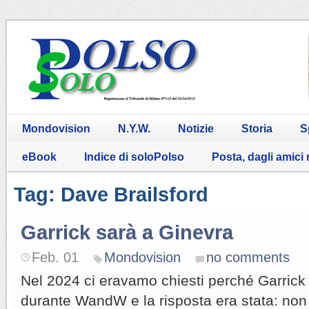
Mondovision
N.Y.W.
Notizie
Storia
S
eBook
Indice di soloPolso
Posta, dagli amici
Tag: Dave Brailsford
Garrick sarà a Ginevra
Feb. 01
Mondovision
no comments
Nel 2024 ci eravamo chiesti perché Garrick
durante WandW e la risposta era stata: non