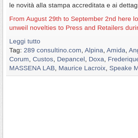
le novità alla stampa accreditata e ai dettagl
From August 29th to September 2nd here l
unweil novelties to Press and Retailers du
Leggi tutto
Tag:
289 consultino.com
,
Alpina
,
Amida
,
An
Corum
,
Custos
,
Depancel
,
Doxa
,
Frederiqu
MASSENA LAB
,
Maurice Lacroix
,
Speake M