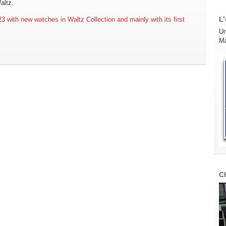
altz.
L’
23 with new watches in Waltz Collection and mainly with its first
Un
Ma
C