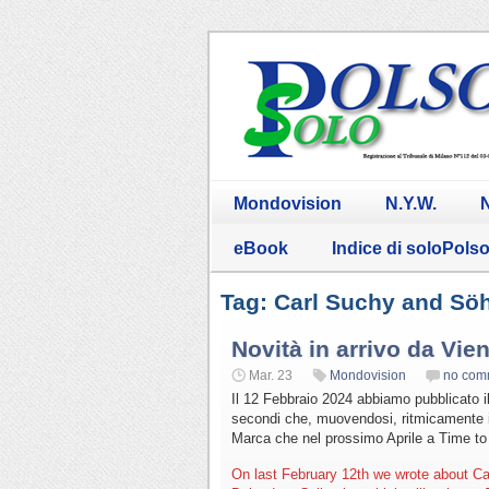
Mondovision
N.Y.W.
N
eBook
Indice di soloPols
Tag: Carl Suchy and Sö
Novità in arrivo da Vie
Mar. 23
Mondovision
no com
Il 12 Febbraio 2024 abbiamo pubblicato i
secondi che, muovendosi, ritmicamente i
Marca che nel prossimo Aprile a Time to
On last February 12th we wrote about Ca