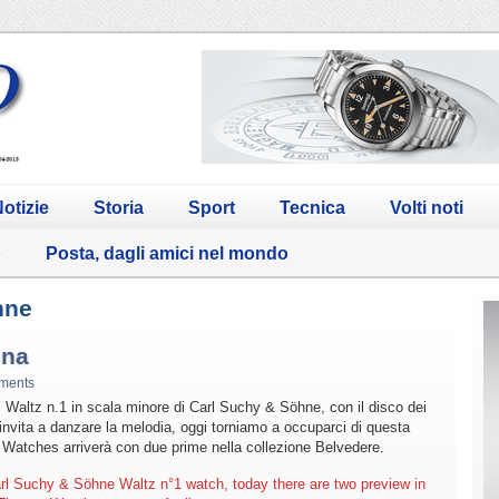
otizie
Storia
Sport
Tecnica
Volti noti
o
Posta, dagli amici nel mondo
hne
nna
ments
l Waltz n.1 in scala minore di Carl Suchy & Söhne, con il disco dei
nvita a danzare la melodia, oggi torniamo a occuparci di questa
 Watches arriverà con due prime nella collezione Belvedere.
rl Suchy & Söhne Waltz n°1 watch, today there are two preview in