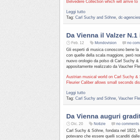
Belvedere Collection which will arrive to
Leggi tutto
Tag:
Carl Suchy and Söhne
,
dc-agencie
Da Vienna il Valzer N.1
Feb. 12
Mondovision
no com
Gli esperti di musica conoscono bene la 
con quelle della scala maggiore, però non
nuovo orologio da polso di Carl Suchy &
appositamente realizzato da Vaucher Fleu
Austrian musical world on Carl Suchy &
Fleurier Caliber allows small seconds di
Leggi tutto
Tag:
Carl Suchy and Söhne
,
Vaucher Fle
Da Vienna auguri gradit
Dic. 20
Notizie
no comments
Carl Suchy & Söhne, fondata nel 1822, ha
potevano che essere quelli scanditi dalle