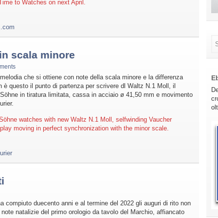
 Time to Watches on next April.
s.com
 in scala minore
ments
melodia che si ottiene con note della scala minore e la differenza
E
 è questo il punto di partenza per scrivere dl Waltz N.1 Moll, il
De
 Söhne in tiratura limitata, cassa in acciaio ø 41,50 mm e movimento
cr
rier.
ol
 Söhne watches with new Waltz N.1 Moll, selfwinding Vaucher
splay moving in perfect synchronization with the minor scale.
urier
i
 compiuto duecento anni e al termine del 2022 gli auguri di rito non
 note natalizie del primo orologio da tavolo del Marchio, affiancato