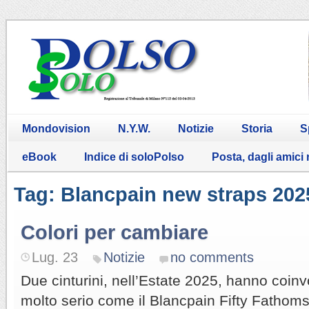
Mondovision
N.Y.W.
Notizie
Storia
S
eBook
Indice di soloPolso
Posta, dagli amici
Tag: Blancpain new straps 202
Colori per cambiare
Lug. 23
Notizie
no comments
Due cinturini, nell’Estate 2025, hanno coin
molto serio come il Blancpain Fifty Fatho