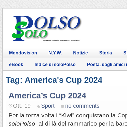
Mondovision
N.Y.W.
Notizie
Storia
S
eBook
Indice di soloPolso
Posta, dagli amici
Tag: America's Cup 2024
America’s Cup 2024
Ott. 19
Sport
no comments
Per la terza volta i “Kiwi” conquistano la C
soloPolso
, al di là del rammarico per la bar