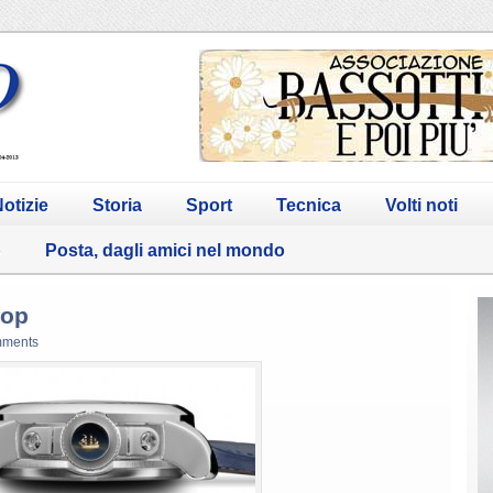
otizie
Storia
Sport
Tecnica
Volti noti
o
Posta, dagli amici nel mondo
top
mments