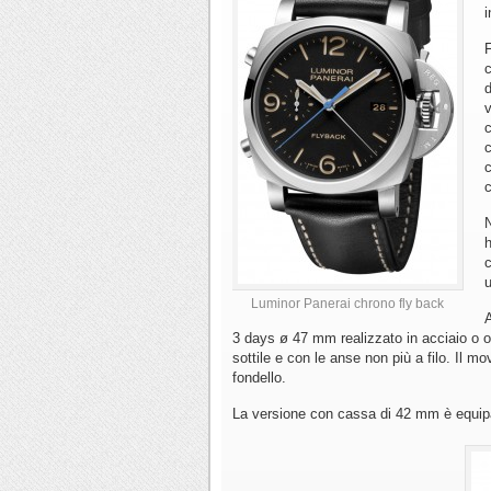
i
F
c
d
v
c
c
c
c
N
h
c
u
Luminor Panerai chrono fly back
A
3 days ø 47 mm realizzato in acciaio o or
sottile e con le anse non più a filo. Il m
fondello.
La versione con cassa di 42 mm è equip