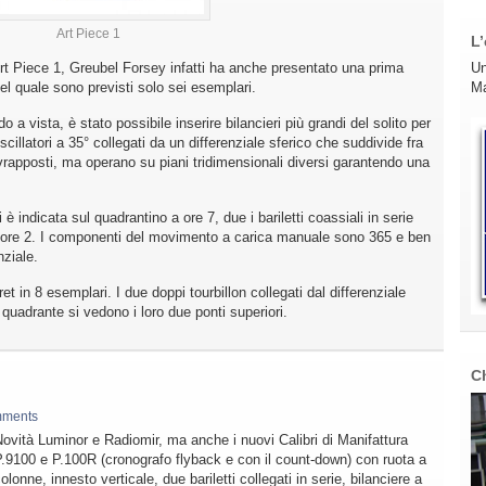
Art Piece 1
L’
Art Piece 1, Greubel Forsey infatti ha anche presentato una prima
Un
el quale sono previsti solo sei esemplari.
Ma
 a vista, è stato possibile inserire bilancieri più grandi del solito per
scillatori a 35° collegati da un differenziale sferico che suddivide fra
ovrapposti, ma operano su piani tridimensionali diversi garantendo una
è indicata sul quadrantino a ore 7, due i bariletti coassiali in serie
 a ore 2. I componenti del movimento a carica manuale sono 365 e ben
nziale.
 in 8 esemplari. I due doppi tourbillon collegati dal differenziale
l quadrante si vedono i loro due ponti superiori.
C
mments
ovità Luminor e Radiomir, ma anche i nuovi Calibri di Manifattura
.9100 e P.100R (cronografo flyback e con il count-down) con ruota a
olonne, innesto verticale, due bariletti collegati in serie, bilanciere a