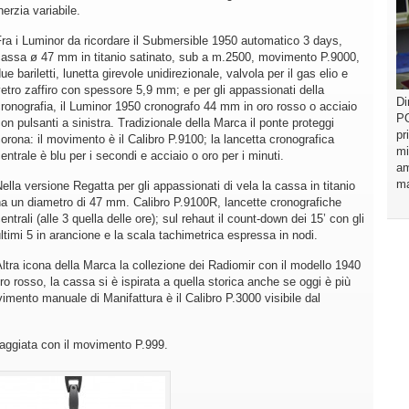
nerzia variabile.
ra i Luminor da ricordare il Submersible 1950 automatico 3 days,
assa ø 47 mm in titanio satinato, sub a m.2500, movimento P.9000,
ue bariletti, lunetta girevole unidirezionale, valvola per il gas elio e
etro zaffiro con spessore 5,9 mm; e per gli appassionati della
Di
ronografia, il Luminor 1950 cronografo 44 mm in oro rosso o acciaio
PO
on pulsanti a sinistra. Tradizionale della Marca il ponte proteggi
pr
orona: il movimento è il Calibro P.9100; la lancetta cronografica
mi
entrale è blu per i secondi e acciaio o oro per i minuti.
am
ma
ella versione Regatta per gli appassionati di vela la cassa in titanio
a un diametro di 47 mm. Calibro P.9100R, lancette cronografiche
entrali (alle 3 quella delle ore); sul rehaut il count-down dei 15’ con gli
ltimi 5 in arancione e la scala tachimetrica espressa in nodi.
ltra icona della Marca la collezione dei Radiomir con il modello 1940
o rosso, la cassa si è ispirata a quella storica anche se oggi è più
ovimento manuale di Manifattura è il Calibro P.3000 visibile dal
aggiata con il movimento P.999.