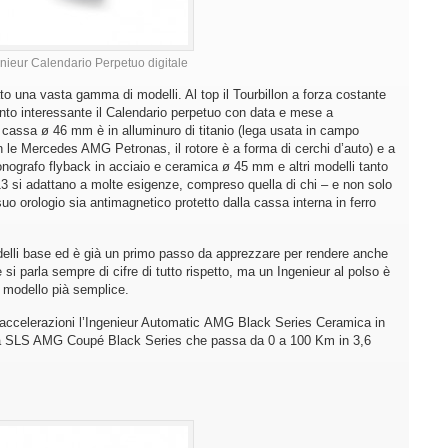
nieur Calendario Perpetuo digitale
to una vasta gamma di modelli. Al top il Tourbillon a forza costante
anto interessante il Calendario perpetuo con data e mese a
a cassa ø 46 mm è in alluminuro di titanio (lega usata in campo
 le Mercedes AMG Petronas, il rotore è a forma di cerchi d’auto) e a
onografo flyback in acciaio e ceramica ø 45 mm e altri modelli tanto
013 si adattano a molte esigenze, compreso quella di chi – e non solo
uo orologio sia antimagnetico protetto dalla cassa interna in ferro
delli base ed è già un primo passo da apprezzare per rendere anche
e si parla sempre di cifre di tutto rispetto, ma un Ingenieur al polso è
l modello pià semplice.
de accelerazioni l’Ingenieur Automatic AMG Black Series Ceramica in
ella SLS AMG Coupé Black Series che passa da 0 a 100 Km in 3,6