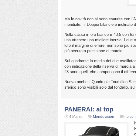
Ma le novità non si sono esaurite con l’
mondiale: il Doppio bilanciere inclinato d
Nella cassa in oro bianco ø 43,5 con fondo
una ottenere una migliore inerzia. I due o
loro il margine di errore, non sono più s
più accurata precisione di marcia.
Sul quadrante la media dei due oscillatori 
con indicazione della riserva di marcia
28 sono quelli che compongono il differe
Nuovo anche il Quadruple Tourbillon Secret
sferico sono visibili solo dal fondello, su
PANERAI: al top
4 Marzo
Mondovision
no co
N
P
c