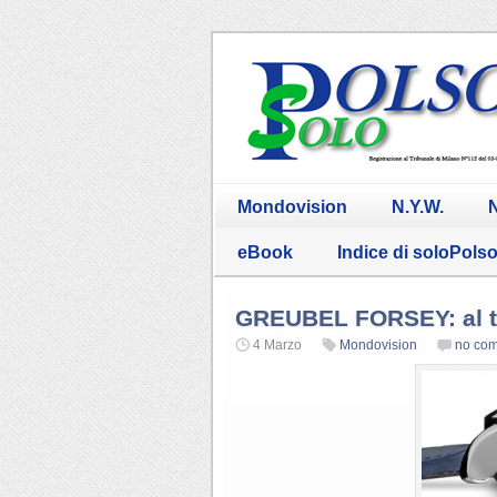
Mondovision
N.Y.W.
N
eBook
Indice di soloPols
GREUBEL FORSEY: al 
4 Marzo
Mondovision
no co