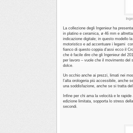
Inge
La collezione degli Ingenieur ha presenta
in platino e ceramica, ø 46 mm e altrett
indicazione digitale; in questo modello l
motoristico e ad accentuare i legami con
fianco di questo coppia d’assi ecco il Cr
che è facile dire che gli Ingenieur del 2
per lavoro – vuole che il movimento del s
dolce.
Un occhio anche ai prezzi, limati nei mo
l’alta orologeria più accessibile, anche s
una soddisfazione, anche se si tratta de
Infine per chi ama la velocità e le rapi
edizione limitata, sopporta lo stress d
secondi.