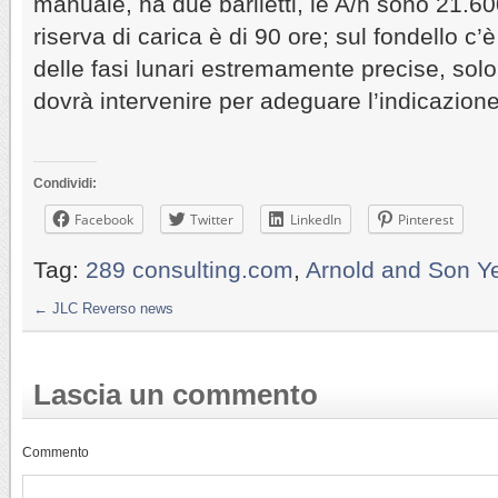
manuale, ha due bariletti, le A/h sono 21.600
riserva di carica è di 90 ore; sul fondello c’
delle fasi lunari estremamente precise, sol
dovrà intervenire per adeguare l’indicazione 
Condividi:
Facebook
Twitter
LinkedIn
Pinterest
Tag:
289 consulting.com
,
Arnold and Son Ye
←
JLC Reverso news
Lascia un commento
Commento