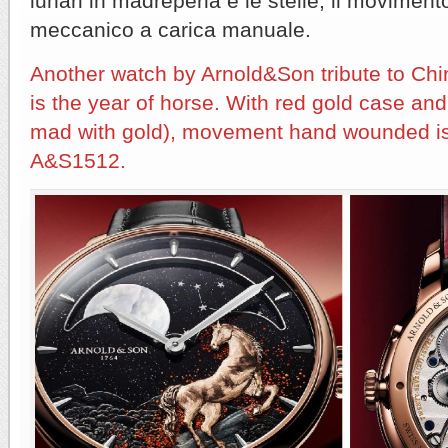
lunari in madreperla e le stelle; il movimen
meccanico a carica manuale.
Another watch by Arnold&Son tribute to Ch
is the year of horse. With red gold case and
mad with gold), movement hand wounded is
A&S1512.