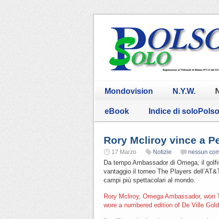
Mondovision
N.Y.W.
N
eBook
Indice di soloPols
Rory Mcliroy vince a P
17 Marzo
Notizie
nessun co
Da tempo Ambassador di Omega, il golfist
vantaggio il torneo The Players dell’AT&
campi più spettacolari al mondo.
Rory Mcliroy, Omega Ambassador, won 
wore a numbered edition of De Ville Gold