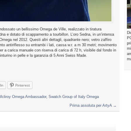
ndossato un bellissimo Omega de Ville, realizzato in tiratura
Di
a e dotato di scappamento a tourbillon. L’oro Sedna, in un’intensa
PO
Omega nel 2012. Questi altri dettagli, quadrante nero; vetro zaffiro
pr
nto antiriflesso su entrambi i lati, cassa w.r. a m 30 metri; movimento
mi
a carica manuale con riserva di carica di 72 h, visibile dal fondo in
am
cinturino in pelle e la garanzia di 5 Anni Swiss Made.
ma
In
Pinterest
Mcliroy Omega Ambassador
,
Swatch Group of Italy Omega
Prima assoluta per ArtyA
→