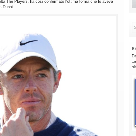
volta The Players, ha così confermato l’ottima forma che lo aveva
 a Dubai.
E
De
cr
ol