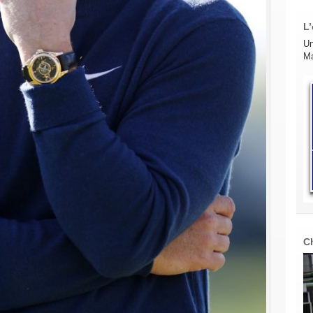
L’
Un
Ma
C