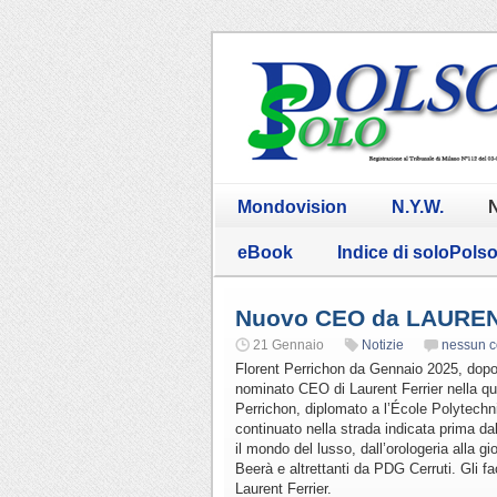
Mondovision
N.Y.W.
N
eBook
Indice di soloPols
Nuovo CEO da LAURE
21 Gennaio
Notizie
nessun 
Florent Perrichon da Gennaio 2025, dopo 
nominato CEO di Laurent Ferrier nella q
Perrichon, diplomato a l’École Polytechni
continuato nella strada indicata prima 
il mondo del lusso, dall’orologeria alla 
Beerà e altrettanti da PDG Cerruti. Gli f
Laurent Ferrier.