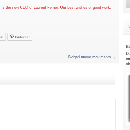
 is the new CEO of Laurent Ferrier. Our best wishes of good work.
In
Pinterest
E
De
Bvlgari nuovo movimento
→
cr
ol