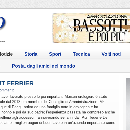
otizie
Storia
Sport
Tecnica
Volti noti
o
Posta, dagli amici nel mondo
NT FERRIER
commento
aver lavorato presso le più importanti Maison orologiere è stato
uale dal 2013 era membro del Consiglio di Amministrazione. Mr
que di Parigi, arriva da una famiglia nota in orologeria e ha
dal nonno e poi da suo padre; l’esperienza passata ha compreso anche
gioielleria agli accessori, annoverando sei anni da TAG Heuer e De
acciamo i migliori auguri di buon lavoro in un’azienda importante come