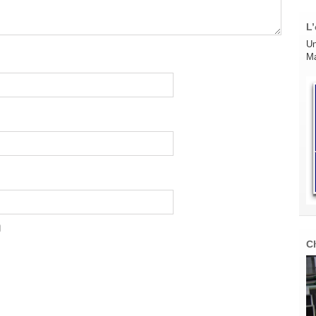
L’
Un
Ma
C