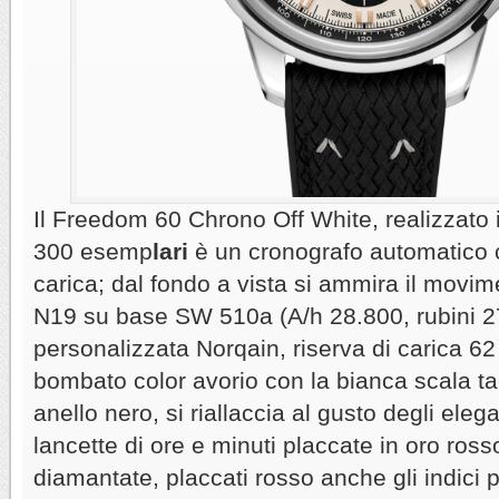
Il Freedom 60 Chrono Off White, realizzato i
300 esemp
lari
è un cronografo automatico c
carica; dal fondo a vista si ammira il movim
N19 su base SW 510a (A/h 28.800, rubini 2
personalizzata Norqain, riserva di carica 62 
bombato color avorio con la bianca scala t
anello nero, si riallaccia al gusto degli elega
lancette di ore e minuti placcate in oro ros
diamantate, placcati rosso anche gli indici pi