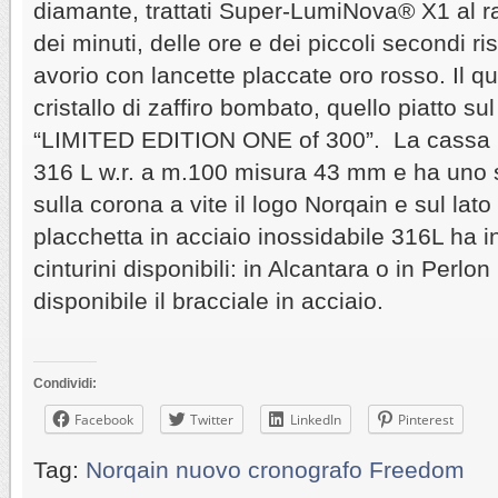
diamante, trattati Super-LumiNova® X1 al rad
dei minuti, delle ore e dei piccoli secondi ri
avorio con lancette placcate oro rosso. Il q
cristallo di zaffiro bombato, quello piatto su
“LIMITED EDITION ONE of 300”. La cassa in
316 L w.r. a m.100 misura 43 mm e ha uno
sulla corona a vite il logo Norqain e sul lato
placchetta in acciaio inossidabile 316L ha in
cinturini disponibili: in Alcantara o in Perl
disponibile il bracciale in acciaio.
Condividi:
Facebook
Twitter
LinkedIn
Pinterest
Tag:
Norqain nuovo cronografo Freedom