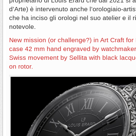
proprietario di Louis Erard che dal 2021 si 
d’Arte) è intervenuto anche l’orologiaio-ar
che ha inciso gli orologi nel suo atelier e il
notevole.
New mission (or challenge?) in Art Craft for 
case 42 mm hand engraved by watchmaker-
Swiss movement by Sellita with black lacqu
on rotor.