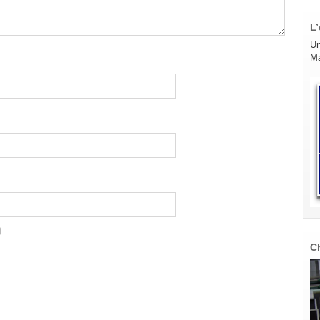
L’
Un
Ma
C