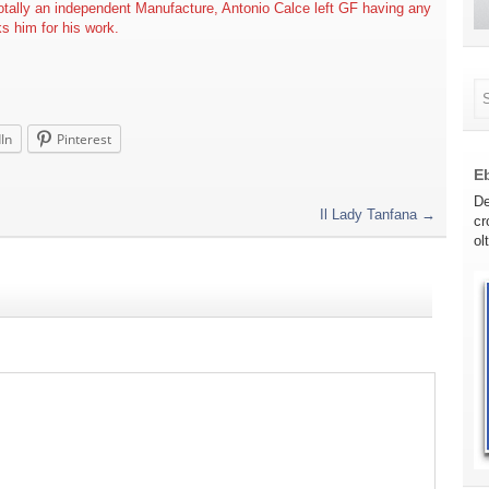
otally an independent Manufacture, Antonio Calce left GF having any
s him for his work.
In
Pinterest
E
De
Il Lady Tanfana
→
cr
ol