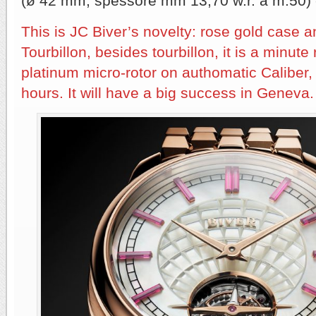
(ø 42 mm, spessore mm 13,70 w.r. a m.50) 
This is JC Biver’s novelty: rose gold case a
Tourbillon, besides tourbillon, it is a minut
platinum micro-rotor on authomatic Caliber
hours. It will have a big success in Geneva.