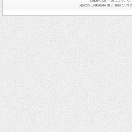
soloPolso - Testata editori
Spazio Editoriale di Disma Sutti & C