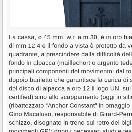
La cassa, ø 45 mm, w.r. a m.30, è in oro bi
di mm 12,4 e il fondo a vista è protetto da ve
quadrante, a prescindere dalla difficoltà del
fondo in alpacca (maillechort o argento tede
principali componenti del movimento: dal tou
doppio bariletto che garantisce la carica di s
del disco di alpacca a ore 12 il logo UN, sul 
certified) sino allo scappamento (oggi in sil
(ribattezzato “Anchor Constant” in omaggio
Gino Macaluso, responsabile di Girard-Per
schizzo, disegnato in treno sul retro del bigli
movimenti GP); dopo i necessari studi e te