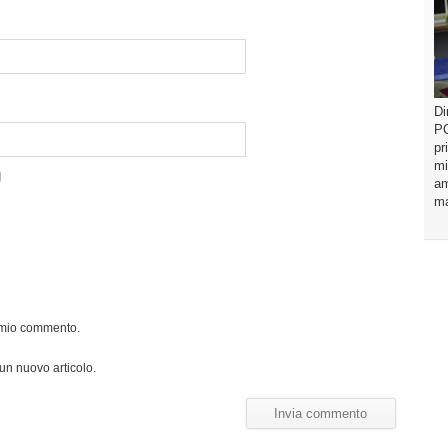
Di
PO
pr
mi
am
ma
l mio commento.
 un nuovo articolo.