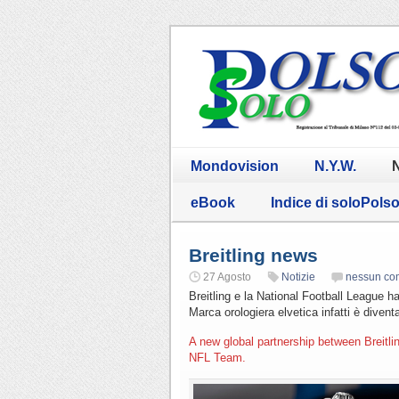
Mondovision
N.Y.W.
N
eBook
Indice di soloPols
Breitling news
27 Agosto
Notizie
nessun co
Breitling e la National Football League 
Marca orologiera elvetica infatti è diven
A new global partnership between Breitli
NFL Team.