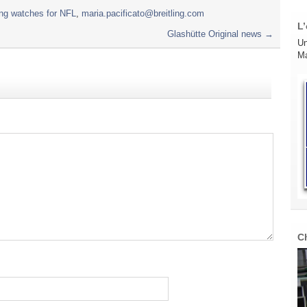
ling watches for NFL
,
maria.pacificato@breitling.com
L’
Glashütte Original news
→
Un
Ma
C