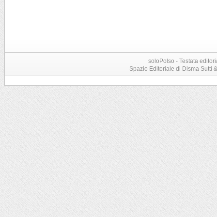
soloPolso - Testata editori
Spazio Editoriale di Disma Sutti & C