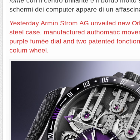
fumé
con il centro brillante e il bordo molto
schermi dei computer appare di un affascina
Yesterday Armin Strom AG unveiled new Orb
steel case, manufactured authomatic move
purple fumée dial and two patented fonctio
colum wheel.