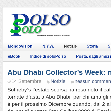
Mondovision
N.Y.W.
Notizie
Storia
S
eBook
Indice di soloPolso
Posta, dagli amici
Abu Dhabi Collector’s Week:
14 Settembre
Notizie
nessun commen
Sotheby’s l’estate scorsa ha reso noto il ca
tornate d’asta a Abu Dhabi; per chi ama gli
è per il prossimo Dicembre quando, dal 2 al 5