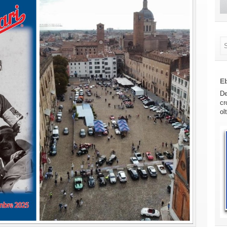
E
De
cr
ol