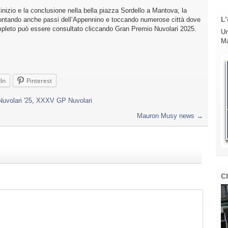
l’inizio e la conclusione nella bella piazza Sordello a Mantova; la
L’
rontando anche passi dell’Appennino e toccando numerose città dove
ompleto può essere consultato cliccando Gran Premio Nuvolari 2025.
Un
Ma
In
Pinterest
uvolari '25
,
XXXV GP Nuvolari
Mauron Musy news
→
C