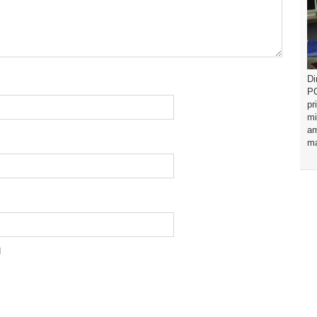
Di
PO
pr
mi
am
ma