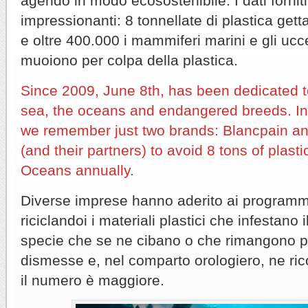
agendo in modo ecosostenibile. I dati forniti
impressionanti: 8 tonnellate di plastica get
e oltre 400.000 i mammiferi marini e gli uc
muoiono per colpa della plastica.
Since 2009, June 8th, has been dedicated to
sea, the oceans and endangered breeds. In
we remember just two brands: Blancpain an
(and their partners) to avoid 8 tons of plasti
Oceans annually.
Diverse imprese hanno aderito ai programmi
riciclandoi i materiali plastici che infestano
specie che se ne cibano o che rimangono pri
dismesse e, nel comparto orologiero, ne ri
il numero è maggiore.