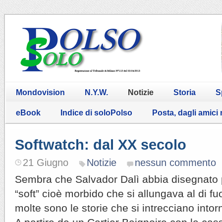
Mondovision
N.Y.W.
Notizie
Storia
S
eBook
Indice di soloPolso
Posta, dagli amici
Softwatch: dal XX secolo
21 Giugno
Notizie
nessun commento
Sembra che Salvador Dalì abbia disegnato p
“soft” cioè morbido che si allungava al di fuo
molte sono le storie che si intrecciano intor