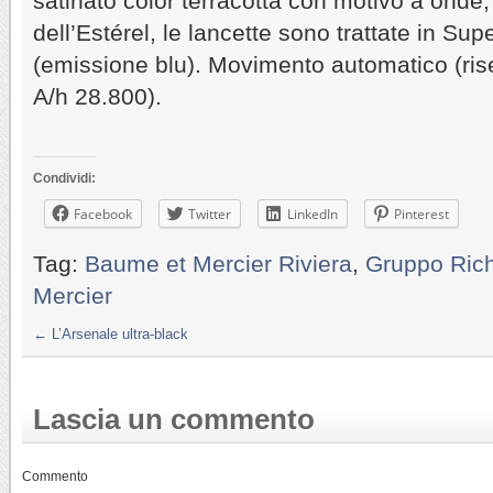
satinato color terracotta con motivo a onde,
dell’Estérel, le lancette sono trattate in S
(emissione blu). Movimento automatico (rise
A/h 28.800).
Condividi:
Facebook
Twitter
LinkedIn
Pinterest
Tag:
Baume et Mercier Riviera
,
Gruppo Rich
Mercier
←
L’Arsenale ultra-black
Lascia un commento
Commento