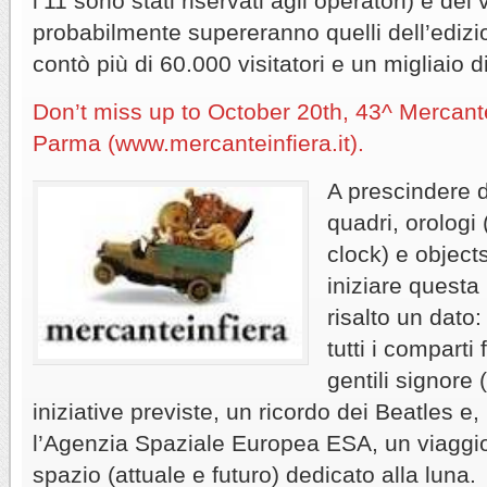
l’11 sono stati riservati agli operatori) e dei v
probabilmente supereranno quelli dell’edizi
contò più di 60.000 visitatori e un migliaio d
Don’t miss up to October 20th, 43^ Mercante
Parma (www.mercanteinfiera.it).
A prescindere d
quadri, orologi
clock) e object
iniziare quest
risalto un dato:
tutti i comparti 
gentili signore (
iniziative previste, un ricordo dei Beatles e
l’Agenzia Spaziale Europea ESA, un viaggio
spazio (attuale e futuro) dedicato alla luna.