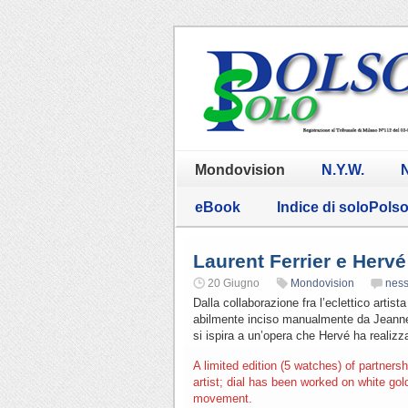
Mondovision
N.Y.W.
N
eBook
Indice di soloPols
Laurent Ferrier e Hervé
20 Giugno
Mondovision
nes
Dalla collaborazione fra l’eclettico artist
abilmente inciso manualmente da Jeanne 
si ispira a un’opera che Hervé ha realizz
A limited edition (5 watches) of partner
artist; dial has been worked on white go
movement.