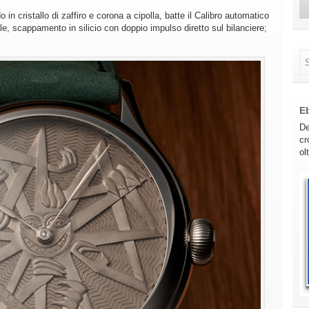
n cristallo di zaffiro e corona a cipolla, batte il Calibro automatico
e, scappamento in silicio con doppio impulso diretto sul bilanciere;
E
De
cr
ol