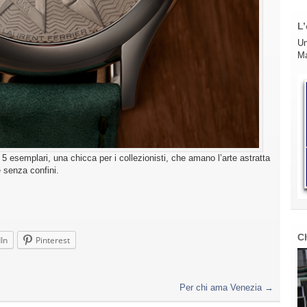
L’
Un
Ma
a 5 esemplari, una chicca per i collezionisti, che amano l’arte astratta
 senza confini.
C
In
Pinterest
Per chi ama Venezia
→