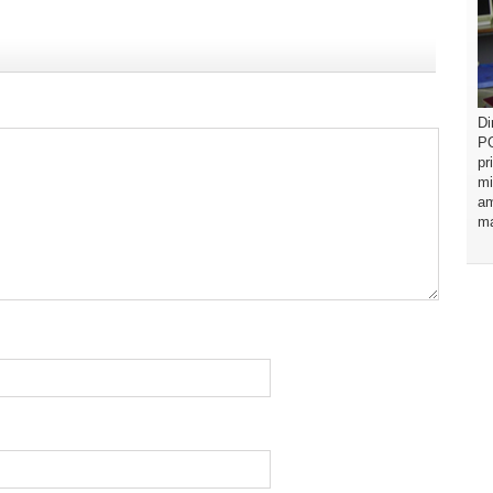
Di
PO
pr
mi
am
ma