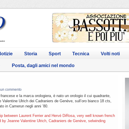
otizie
Storia
Sport
Tecnica
Volti noti
o
Posta, dagli amici nel mondo
sun commento
a francese e la marca orologiera, è nato un orologio il cui quadrante,
Valentine Ulrich dei Cadraniers de Genève, sull’oro bianco 18 cts,
ato in Camerun negli anni ’80.
ship between Laurent Ferrier and Hervé DiRosa, very well known french
ld by Jeanne Valentine Ulrich, Cadraniers de Genève, selwinding