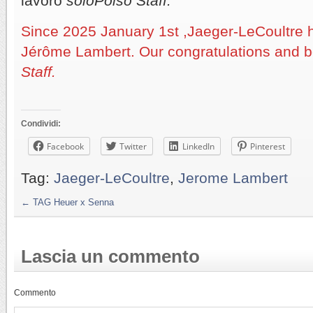
lavoro
soloPolso Staff.
Since 2025 January 1st ,Jaeger-LeCoultre
Jérôme Lambert. Our congratulations and 
Staff.
Condividi:
Facebook
Twitter
LinkedIn
Pinterest
Tag:
Jaeger-LeCoultre
,
Jerome Lambert
←
TAG Heuer x Senna
Lascia un commento
Commento