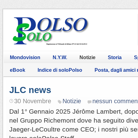
Mondovision
N.Y.W.
Notizie
Storia
S
eBook
Indice di soloPolso
Posta, dagli amici
JLC news
30 Novembre
Notizie
nessun commen
Dal 1° Gennaio 2025 Jérôme Lambert, dopo u
nel Gruppo Richemont dove ha seguito diver
Jaeger-LeCoultre come CEO; i nostri più sen