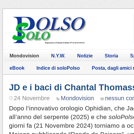
Mondovision
N.Y.W.
Notizie
Storia
S
eBook
Indice di soloPolso
Posta, dagli amici
JD e i baci di Chantal Thomas
24 Novembre
Mondovision
nessun c
Dopo l’innovativo orologio Ophidian, che J
all’anno del serpente (2025) e che
soloPols
giorni fa (21 Novembre 2024) torniamo a oc