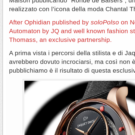
Maison pubblicando “Ronde de Baisers”, u
realizzato con l’icona della moda Chantal 
After Ophidian published by
soloPolso
on N
Automaton by JQ and well known fashion sty
Thomass, an exclusive partnership.
A prima vista i percorsi della stilista e di J
avrebbero dovuto incrociarsi, ma così non è
pubblichiamo è il risultato di questa esclus