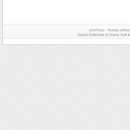
soloPolso - Testata editori
Spazio Editoriale di Disma Sutti & C