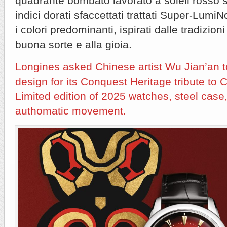
quadrante bombato lavorato a soleil rosso 
indici dorati sfaccettati trattati Super-Lum
i colori predominanti, ispirati dalle tradizioni
buona sorte e alla gioia.
Longines asked Chinese artist Wu Jian’an t
design for its Conquest Heritage tribute to
Limited edition of 2025 watches, steel case,
authomatic movement.