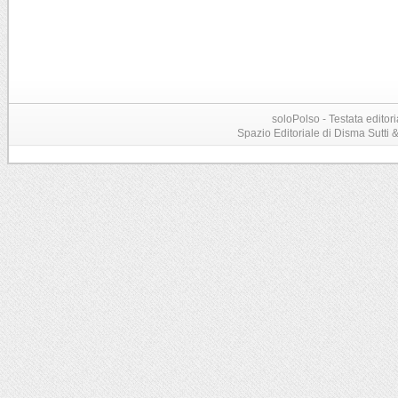
soloPolso - Testata editori
Spazio Editoriale di Disma Sutti & C