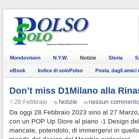
Mondovision
N.Y.W.
Notizie
Storia
S
eBook
Indice di soloPolso
Posta, dagli amici
Don’t miss D1Milano alla Rin
28 Febbraio
Notizie
nessun comment
Da oggi 28 Febbraio 2023 sino al 27 Marzo
con un POP Up Store al piano -1 Design de
mancate, potendolo, di immergervi in quello 