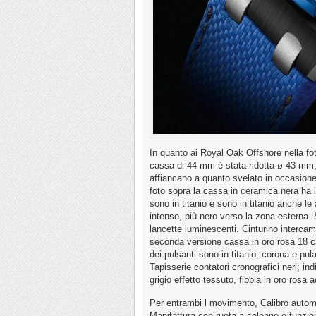
In quanto ai Royal Oak Offshore nella 
cassa di 44 mm è stata ridotta ø 43 mm,
affiancano a quanto svelato in occasione
foto sopra la cassa in ceramica nera ha l
sono in titanio e sono in titanio anche l
intenso, più nero verso la zona esterna. S
lancette luminescenti. Cinturino intercamb
seconda versione cassa in oro rosa 18 car
dei pulsanti sono in titanio, corona e pu
Tapisserie contatori cronografici neri; ind
grigio effetto tessuto, fibbia in oro rosa 
Per entrambi l movimento, Calibro automa
Manifattura con ruota a colonne e funzion