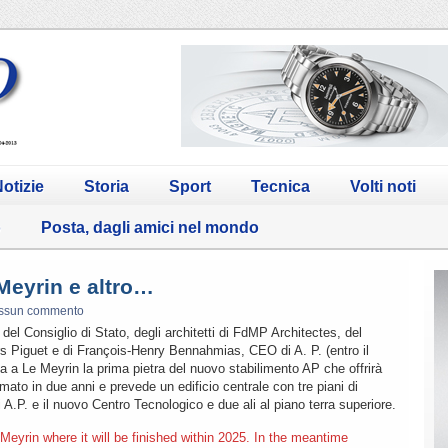
otizie
Storia
Sport
Tecnica
Volti noti
o
Posta, dagli amici nel mondo
Meyrin e altro…
ssun commento
del Consiglio di Stato, degli architetti di FdMP Architectes, del
s Piguet e di François-Henry Bennahmias, CEO di A. P. (entro il
a a Le Meyrin la prima pietra del nuovo stabilimento AP che offrirà
imato in due anni e prevede un edificio centrale con tre piani di
i A.P. e il nuovo Centro Tecnologico e due ali al piano terra superiore.
eyrin where it will be finished within 2025. In the meantime