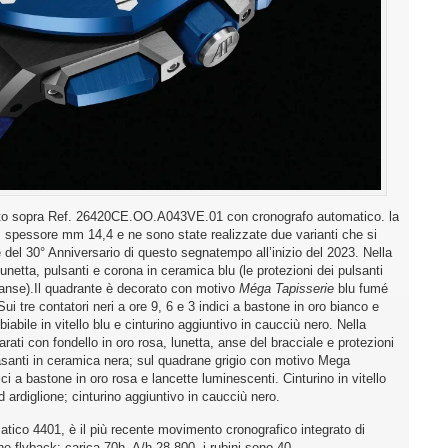
foto sopra Ref. 26420CE.OO.A043VE.01 con cronografo automatico. la
 spessore mm 14,4 e ne sono state realizzate due varianti che si
 del 30° Anniversario di questo segnatempo all’inizio del 2023. Nella
unetta, pulsanti e corona in ceramica blu (le protezioni dei pulsanti
e anse).Il quadrante è decorato con motivo
Méga Tapisserie
blu fumé
ui tre contatori neri a ore 9, 6 e 3 indici a bastone in oro bianco e
iabile in vitello blu e cinturino aggiuntivo in caucciù nero. Nella
ati con fondello in oro rosa, lunetta, anse del bracciale e protezioni
lasanti in ceramica nera; sul quadrane grigio con motivo Mega
ici a bastone in oro rosa e lancette luminescenti. Cinturino in vitello
ad ardiglione; cinturino aggiuntivo in caucciù nero.
tico 4401, è il più recente movimento cronografico integrato di
e flyback; carica 70h, A/h 28.800, i rubini sono 40.