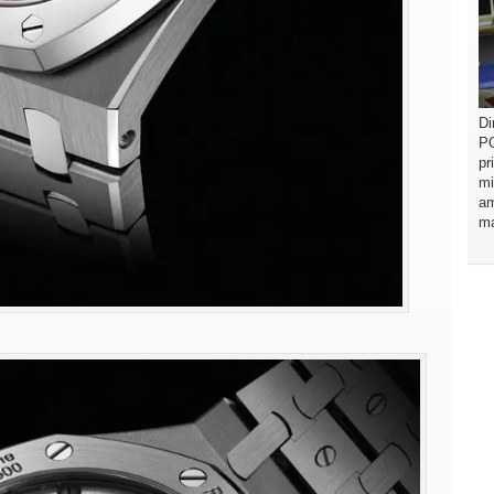
Di
PO
pr
mi
am
ma