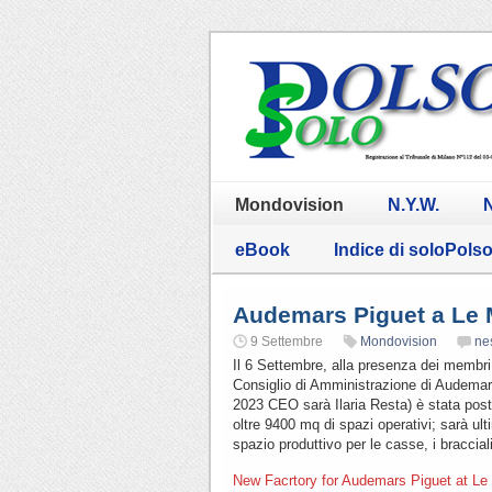
Mondovision
N.Y.W.
N
eBook
Indice di soloPols
Audemars Piguet a Le 
9 Settembre
Mondovision
ne
Il 6 Settembre, alla presenza dei membri 
Consiglio di Amministrazione di Audemar
2023 CEO sarà Ilaria Resta) è stata post
oltre 9400 mq di spazi operativi; sarà ult
spazio produttivo per le casse, i braccial
New Facrtory for Audemars Piguet at Le M