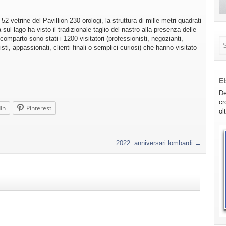
2 vetrine del Pavillion 230 orologi, la struttura di mille metri quadrati
 sul lago ha visto il tradizionale taglio del nastro alla presenza delle
 comparto sono stati i 1200 visitatori (professionisti, negozianti,
onisti, appassionati, clienti finali o semplici curiosi) che hanno visitato
E
De
cr
In
Pinterest
ol
2022: anniversari lombardi
→