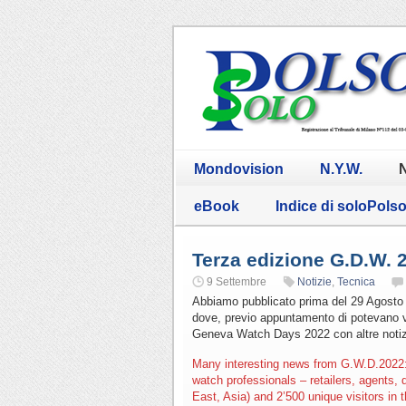
Mondovision
N.Y.W.
N
eBook
Indice di soloPols
Terza edizione G.D.W. 
9 Settembre
Notizie
,
Tecnica
Abbiamo pubblicato prima del 29 Agosto l
dove, previo appuntamento di potevano ve
Geneva Watch Days 2022 con altre notizi
Many interesting news from G.W.D.2022: 
watch professionals – retailers, agents, 
East, Asia) and 2’500 unique visitors in t