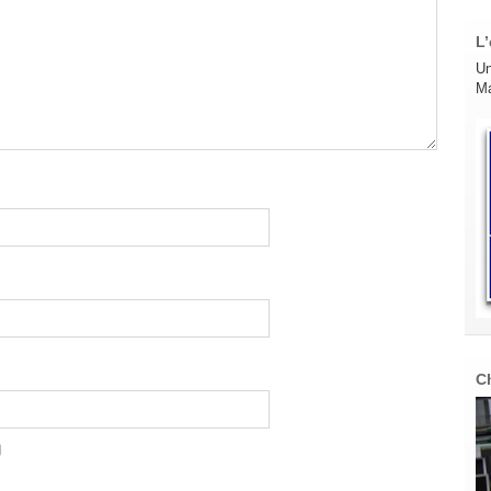
L’
Un
Ma
C