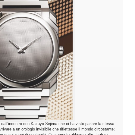
dall’incontro con Kazuyo Sejima che ci ha visto parlare la stessa
 arrivare a un orologio invisibile che riflettesse il mondo circostante;
nza soluzioni di continuità. Ovviamente abbiamo altre tirature