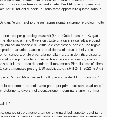
tatti, ma ci vuole tempo per realizzarle. Per l’Alluminium pensiamo
re per 16 milioni di sedie, ci sono tante opportunità quante sono le
Bvlgari: “è un marchio che agli appassionati sa proporre orologi molto
e non solo per gli orologi maschili (Octo, Octo Finissimo, Bvlgari-
i ne abbiamo almeno 8 versioni, tutte una diversa dall’altra e quindi
degli orologi da donna è più difficile e complesso, non c’è una regola
 prodotto attuale, adatto al tipo di donna alla quale ci si vuoie
to non convenzionale e portarla poi alla marca, in definitiva bisogna
 analitico e più emotivo: i Serpenti non sono solo orologi, ma un
tro sia sinistro, senza dimenticare il movimento Piccolissimo (Calibro
carica manuale peso g 1,30 pubblicato da sP il 24.1. 2022-
n.d.r
. )
per il Richard Mille Ferrari UP-01, più sottile dell’Octo Finissimo?
o presentassero; noi siamo partiti per primi, loro sono stati un po’
 completamente diversi nella concezione: insomma, siamo in ottima
valido?
, quando si cercavano attori del cinema di bell’aspetto, cerchiamo