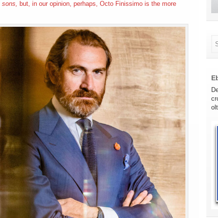
y
sons,
but, in our opinion, perhaps, Octo Finissimo is the more
E
De
cr
ol