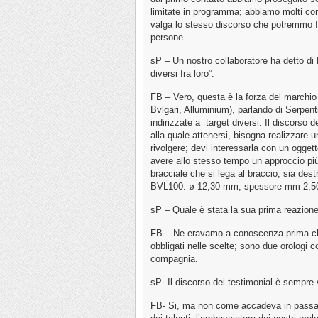
limitate in programma; abbiamo molti con
valga lo stesso discorso che potremmo fa
persone.
sP – Un nostro collaboratore ha detto di 
diversi fra loro”.
FB – Vero, questa è la forza del marchio 
Bvlgari, Alluminium), parlando di Serpent
indirizzate a target diversi. Il discorso 
alla quale attenersi, bisogna realizzare un
rivolgere; devi interessarla con un ogget
avere allo stesso tempo un approccio più
bracciale che si lega al braccio, sia des
BVL100: ø 12,30 mm, spessore mm 2,50, 
sP – Quale è stata la sua prima reazione 
FB – Ne eravamo a conoscenza prima che l
obbligati nelle scelte; sono due orologi
compagnia.
sP -Il discorso dei testimonial è sempre 
FB- Si, ma non come accadeva in passato