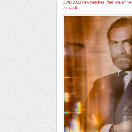
GWD 2022 new watches (
they are all m
beloved).