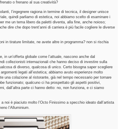
frenato o frenano al sua creatività?
anti, l’ingegnere ragiona in termine di tecnica, il designer unisce
riale, quindi parliamo di estetica, noi abbiamo scelto di esaminare i
 per me un tema libero da paletti diventa, alla fine, anche noioso;
che dire che dopo trent’anni di carriera è più facile cogliere le diverse
 in tirature limitate, ne avete altre in programma? non si rischia
e, in un’offerta globale come l’attuale, nascono anche dal
 collezionisti internazionali che hanno deciso di investire sulla
ualcosa di diverso, qualcosa di unico. Certo bisogna saper scegliere
di argomenti legati all’estetica; abbiamo avuto esperienze molto
nte una colazione al ristorante, già nel tempo necessario per tornare
be funzionato; qualcuno ci ha prospettato gli aspetti positivi,
ni, dall’altra parte ci hanno detto: no, non funziona, e ci siamo
 noi è piaciuto molto l’Octo Finissimo a specchio ideato dall’artista
meno l’Alluminium.