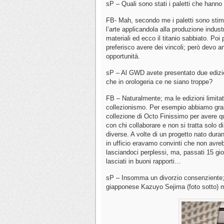
sP – Quali sono stati i paletti che hanno 
FB- Mah, secondo me i paletti sono stimol
l’arte applicandola alla produzione indust
materiali ed ecco il titanio sabbiato. Poi
preferisco avere dei vincoli; però devo an
opportunità.
sP – Al GWD avete presentato due edizioni
che in orologeria ce ne siano troppe?
FB – Naturalmente; ma le edizioni limitat
collezionismo. Per esempio abbiamo grandi
collezione di Octo Finissimo per avere q
con chi collaborare e non si tratta solo 
diverse. A volte di un progetto nato dura
in ufficio eravamo convinti che non avreb
lasciandoci perplessi, ma, passati 15 gior
lasciati in buoni rapporti…
sP – Insomma un divorzio consenziente; a
giapponese Kazuyo Sejima (foto sotto) 