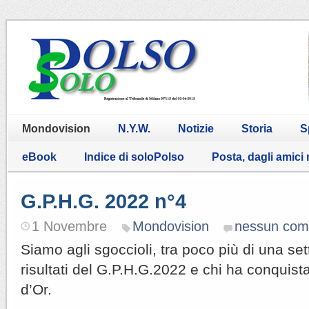
Mondovision
N.Y.W.
Notizie
Storia
S
eBook
Indice di soloPolso
Posta, dagli amici
G.P.H.G. 2022 n°4
1 Novembre
Mondovision
nessun co
Siamo agli sgoccioli, tra poco più di una s
risultati del G.P.H.G.2022 e chi ha conquista
d’Or.