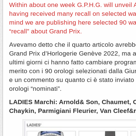
Within about one week G.P.H.G. will unveil A
having received many recall on selected w
mind we are publishing here selected 90 w
“recall” about Grand Prix.
Avevamo detto che il quarto articolo avrebbe 
Grand Prix d’Horlogerie Genève 2022, ma a
ultimi giorni ci hanno fatto cambiare progr
merito con i 90 orologi selezionati dalla Giu
e un commento su quanto ci è stato inviato p
orologi “nominati”.
LADIES Marchi: Arnold& Son, Chaumet, 
Chaykin, Parmigiani Fleurier, Van Cleef&