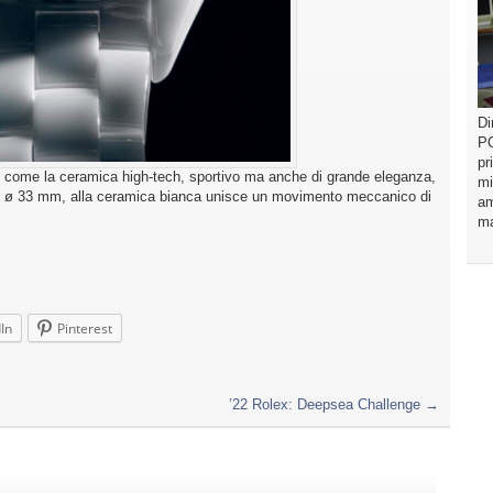
Di
PO
pr
le come la ceramica high-tech, sportivo ma anche di grande eleganza,
mi
 J12 ø 33 mm, alla ceramica bianca unisce un movimento meccanico di
am
ma
In
Pinterest
’22 Rolex: Deepsea Challenge
→