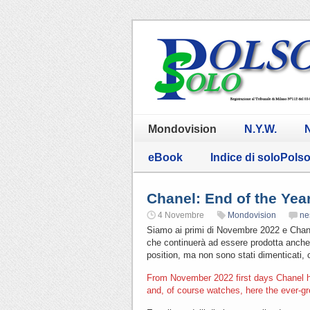
Mondovision
N.Y.W.
N
eBook
Indice di soloPols
Chanel: End of the Yea
4 Novembre
Mondovision
ne
Siamo ai primi di Novembre 2022 e Chanel
che continuerà ad essere prodotta anche n
position, ma non sono stati dimenticati, 
From November 2022 first days Chanel has
and, of course watches, here the ever-g