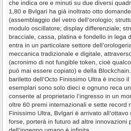
che indica ore e minuti su due diversi quadr
1,80 e Bvlgari ha già inoltrato otto domande
(assemblaggio del vetro dell’orologio; struttu
modulo oscillatore; display differenziale; st
bracciale, cassa, platina e fondello in lega 
entra in un particolare settore dell’orologer
meccanica tradizionale e digitale, attraver
(acronimo di not fungible token, cioè qualc
può mai essere copiato) e della Blockchain.
bariletto dell’Octo Finissimo Ultra è inciso i
esemplari sono solo dieci e ognuno reca un
consente al proprietario l’ingresso in un m
oltre 60 premi internazionali e sette record 
Finissimo Ultra, Bvlgari è arrivato all’ottavo
forse, porterà in futuro ad altre innovazioni 
dell’ingegno umano è infinita.