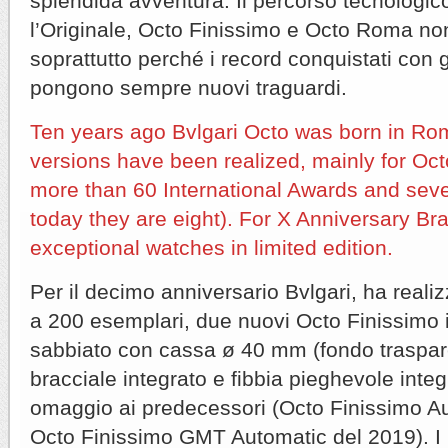
splendida avventura. Il percorso tecnologico
l’Originale, Octo Finissimo e Octo Roma no
soprattutto perché i record conquistati con 
pongono sempre nuovi traguardi.
Ten years ago Bvlgari Octo was born in R
versions have been realized, mainly for Oc
more than 60 International Awards and sev
today they are eight). For X Anniversary Br
exceptional watches in limited edition.
Per il decimo anniversario Bvlgari, ha realizz
a 200 esemplari, due nuovi Octo Finissimo in
sabbiato con cassa ø 40 mm (fondo traspar
bracciale integrato e fibbia pieghevole inte
omaggio ai predecessori (Octo Finissimo A
Octo Finissimo GMT Automatic del 2019). I p