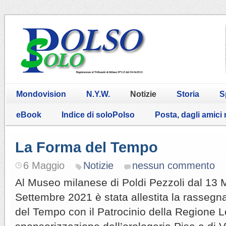
Mondovision
N.Y.W.
Notizie
Storia
S
eBook
Indice di soloPolso
Posta, dagli amici
La Forma del Tempo
6 Maggio
Notizie
nessun commento
Al Museo milanese di Poldi Pezzoli dal 13 
Settembre 2021 è stata allestita la rassegn
del Tempo con il Patrocinio della Regione 