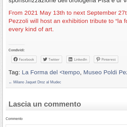
sponsorizzazione dell’orologeria Pisa e di 
From 2021 May 13th to next September 27
Pezzoli will host an exhibition tribute to “la
every kind of art.
Condividi:
Facebook
Twitter
LinkedIn
Pinterest
Tag:
La Forma del <tempo
,
Museo Poldi Pez
←
Milano Jaquet Droz al Mudec
Lascia un commento
Commento