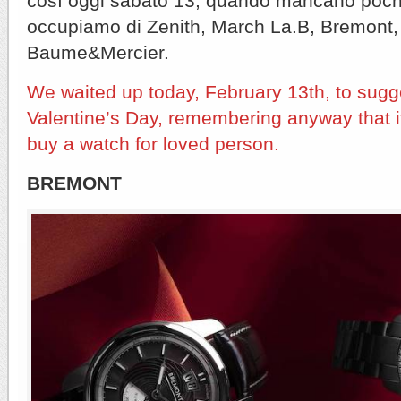
così oggi sabato 13, quando mancano poche 
occupiamo di Zenith, March La.B, Bremont,
Baume&Mercier.
We waited up today, February 13th, to sugg
Valentine’s Day, remembering anyway that it
buy a watch for loved person.
BREMONT