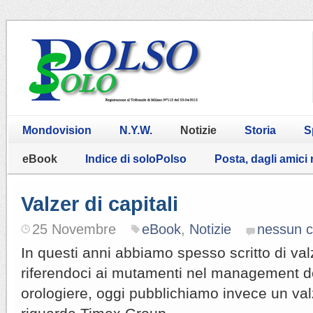
Mondovision
N.Y.W.
Notizie
Storia
S
eBook
Indice di soloPolso
Posta, dagli amici
Valzer di capitali
25 Novembre
eBook
,
Notizie
nessun 
In questi anni abbiamo spesso scritto di val
riferendoci ai mutamenti nel management d
orologiere, oggi pubblichiamo invece un valz