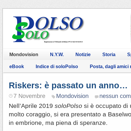
Mondovision
N.Y.W.
Notizie
Storia
S
eBook
Indice di soloPolso
Posta, dagli amici
Riskers: è passato un anno…
7 Novembre
Mondovision
nessun co
Nell’Aprile 2019
soloPolso
si è occupato di
molto coraggio, si era presentato a Baselw
in embrione, ma piena di speranze.