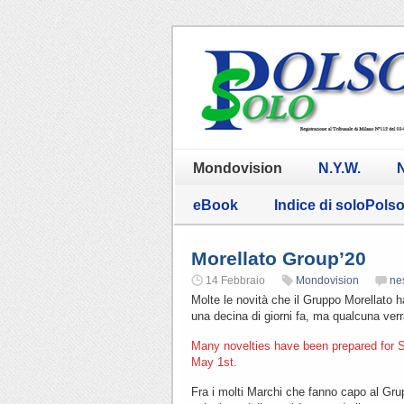
Mondovision
N.Y.W.
N
eBook
Indice di soloPols
Morellato Group’20
14 Febbraio
Mondovision
ne
Molte le novità che il Gruppo Morellato 
una decina di giorni fa, ma qualcuna verr
Many novelties have been prepared for 
May 1st.
Fra i molti Marchi che fanno capo al Gru