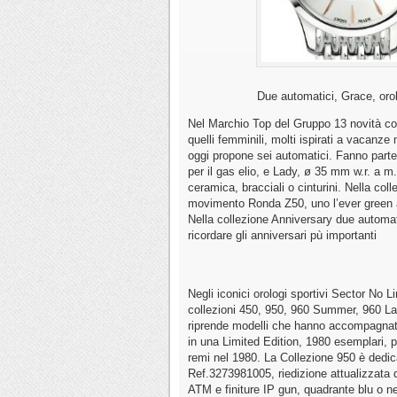
Due automatici, Grace, orolo
Nel Marchio Top del Gruppo 13 novità co
quelli femminili, molti ispirati a vacanze
oggi propone sei automatici. Fanno part
per il gas elio, e Lady, ø 35 mm w.r. a m
ceramica, bracciali o cinturini. Nella co
movimento Ronda Z50, uno l’ever green a
Nella collezione Anniversary due automat
ricordare gli anniversari pù importanti
Negli iconici orologi sportivi Sector No 
collezioni 450, 950, 960 Summer, 960 Lad
riprende modelli che hanno accompagnato 
in una Limited Edition, 1980 esemplari, p
remi nel 1980. La Collezione 950 è dedic
Ref.3273981005, riedizione attualizzata d
ATM e finiture IP gun, quadrante blu o n