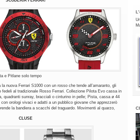
SCUDERIA FERRAR
I
L’
Un
Ma
ta e Pitlane solo tempo
ta la nuova Ferrari S1000 con un rosso che tende all’amaranto, gli
o fedeli al tradizionale Rosso Ferrari. Collezione Pilota Evo cassa in
 quadranti sunray, bracciali o cinturino in pelle; Pista, cassa ø 44
con orologi vivaci e adatti a un pubblico giovane che apprezzerò
C
prende la bandiera a scacchi del traguardo. Movimenti al quarzo,
CLUSE