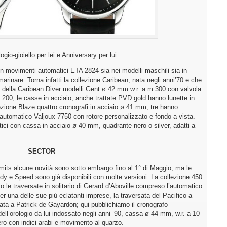
gio-gioiello per lei e Anniversary per lui
n movimenti automatici ETA 2824 sia nei modelli maschili sia in
 marinare. Torna infatti la collezione Caribean, nata negli anni’70 e che
e della Caribean Diver modelli Gent ø 42 mm w.r. a m.300 con valvola
. 200; le casse in acciaio, anche trattate PVD gold hanno lunette in
llezione Blaze quattro cronografi in acciaio ø 41 mm; tre hanno
utomatico Valjoux 7750 con rotore personalizzato e fondo a vista.
ici con cassa in acciaio ø 40 mm, quadrante nero o silver, adatti a
SECTOR
Limits alcune novità sono sotto embargo fino al 1° di Maggio, ma le
y e Speed sono già disponibili con molte versioni. La collezione 450
le traversate in solitario di Gerard d’Aboville compreso l’automatico
er una delle sue più eclatanti imprese, la traversata del Pacifico a
ata a Patrick de Gayardon; qui pubblichiamo il cronografo
ell’orologio da lui indossato negli anni ’90, cassa ø 44 mm, w.r. a 10
ero con indici arabi e movimento al quarzo.