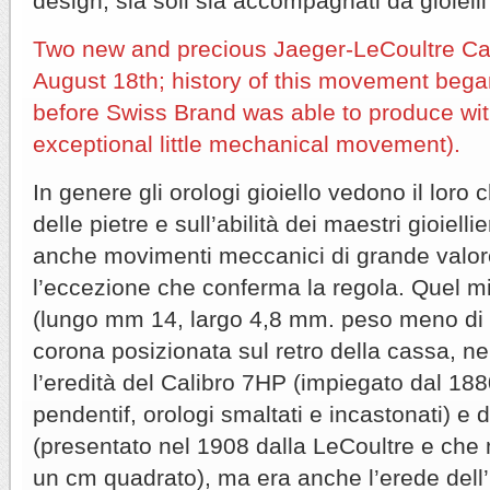
design, sia soli sia accompagnati da gioielli
Two new and precious Jaeger-LeCoultre Cal
August 18th; history of this movement bega
before Swiss Brand was able to produce wi
exceptional little mechanical movement).
In genere gli orologi gioiello vedono il loro
delle pietre e sull’abilità dei maestri gioiell
anche movimenti meccanici di grande valore
l’eccezione che conferma la regola. Quel 
(lungo mm 14, largo 4,8 mm. peso meno di
corona posizionata sul retro della cassa, n
l’eredità del Calibro 7HP (impiegato dal 1880
pendentif, orologi smaltati e incastonati) e 
(presentato nel 1908 dalla LeCoultre e che
un cm quadrato), ma era anche l’erede dell’