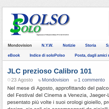
Mondovision
N.Y.W.
Notizie
Storia
S
eBook
Indice di soloPolso
Posta, dagli amici
JLC prezioso Calibro 101
23 Agosto
Mondovision
1 commento
Nel mese di Agosto, approfittando del palc
del Festival del Cinema a Venezia, Jaeger-
pesentato più volte i suoi orologi gioiello, pr