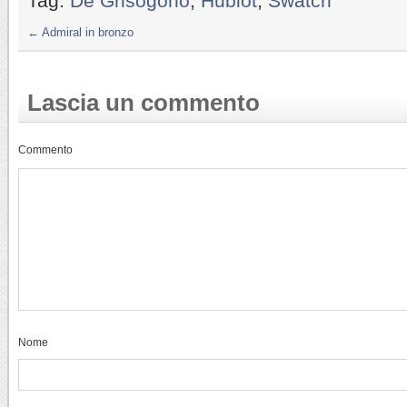
Tag:
De Grisogono
,
Hublot
,
Swatch
←
Admiral in bronzo
Lascia un commento
Commento
Nome