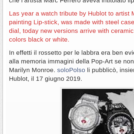
che l’artista Marc Ferrero aveva intitolato lip
Las year a watch tribute by Hublot to artist
painting Lip-stick, was made with steel cas
dial, today new versions arrive with ceramic
colors black or white.
In effetti il rossetto per le labbra era ben e
alla memoria immagini della Pop-Art se non 
Marilyn Monroe.
soloPolso
li pubblicò, insi
Hublot, il 17 giugno 2019.