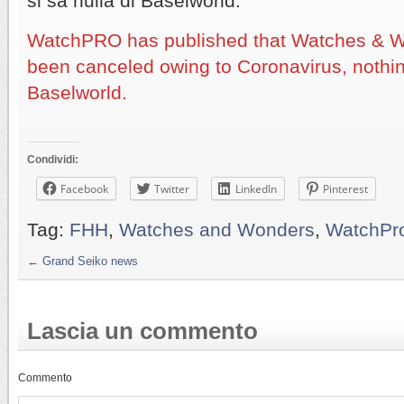
si sa nulla di Baselworld.
WatchPRO has published that Watches & 
been canceled owing to Coronavirus, nothi
Baselworld.
Condividi:
Facebook
Twitter
LinkedIn
Pinterest
Tag:
FHH
,
Watches and Wonders
,
WatchPr
←
Grand Seiko news
Lascia un commento
Commento