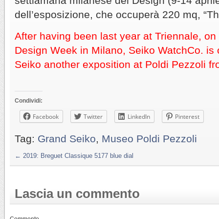
settiamana milanese del Design (9-14 april
dell’esposizione, che occuperà 220 mq, “Th
After having been last year at Triennale, on 
Design Week in Milano, Seiko WatchCo. is 
Seiko another exposition at Poldi Pezzoli fro
Condividi:
Facebook
Twitter
LinkedIn
Pinterest
Tag:
Grand Seiko
,
Museo Poldi Pezzoli
←
2019: Breguet Classique 5177 blue dial
Lascia un commento
Commento