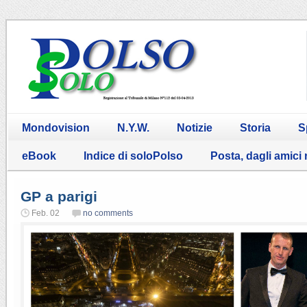
Mondovision
N.Y.W.
Notizie
Storia
S
eBook
Indice di soloPolso
Posta, dagli amici
GP a parigi
Feb. 02
no comments